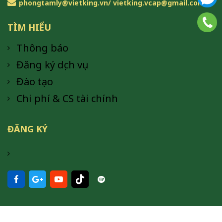
phongtamly@vietking.vn/ vietking.vcap@gmail.com
TÌM HIỂU
Thông báo
Đăng ký dịch vụ
Đào tạo
Chi phí & CS tài chính
ĐĂNG KÝ