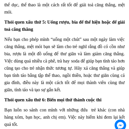
thể dục, thể thao là một cách rất tốt để giải toả căng thẳng, mệt
mỏi.
Thói quen xấu thứ 5: Uống rượu, bia để thể hiện hoặc để giải
toả căng thẳng
Nếu bạn cho phép mình “uống một chút” sau một ngày làm việc
căng thẳng, mệt mỏi bạn sẽ làm cho trẻ nghĩ rằng đồ có cồn như
bia, rượu là một đồ uống để thư giãn và làm giảm căng thẳng.
Việc dùng quá nhiều cà phê, trà hay soda để giúp bạn tỉnh táo hơn
cũng tạo cho trẻ nhận thức tương tự. Hãy xả căng thẳng và giúp
bạn tỉnh táo bằng tập thể thao, ngồi thiền, hoặc thư giãn cùng cả
gia đình, điều này là một cách tốt để mọi thành viên cùng thư
giãn, tỉnh táo và tạo sự gắn kết.
Thói quen xấu thứ 6: Biến mọi thứ thành cuộc thi
Bạn luôn so sánh con mình với những đứa trẻ khác (con nhà
hàng xóm, bạn học, anh chị em). Việc này hiếm khi đem lại kết
quả tốt.