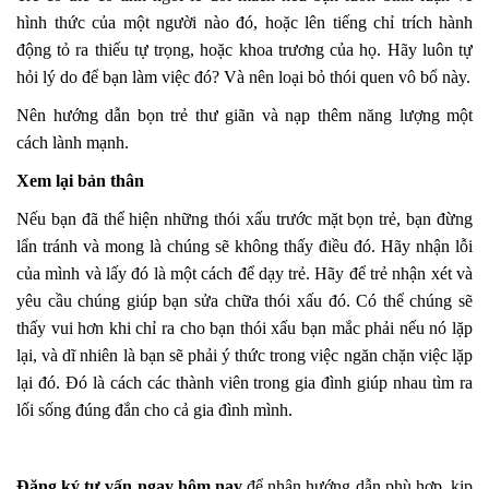
hình thức của một người nào đó, hoặc lên tiếng chỉ trích hành
động tỏ ra thiếu tự trọng, hoặc khoa trương của họ. Hãy luôn tự
hỏi lý do để bạn làm việc đó? Và nên loại bỏ thói quen vô bổ này.
Nên hướng dẫn bọn trẻ thư giãn và nạp thêm năng lượng một
cách lành mạnh.
Xem lại bản thân
Nếu bạn đã thể hiện những thói xấu trước mặt bọn trẻ, bạn đừng
lẩn tránh và mong là chúng sẽ không thấy điều đó. Hãy nhận lỗi
của mình và lấy đó là một cách để dạy trẻ. Hãy để trẻ nhận xét và
yêu cầu chúng giúp bạn sửa chữa thói xấu đó. Có thể chúng sẽ
thấy vui hơn khi chỉ ra cho bạn thói xấu bạn mắc phải nếu nó lặp
lại, và dĩ nhiên là bạn sẽ phải ý thức trong việc ngăn chặn việc lặp
lại đó. Đó là cách các thành viên trong gia đình giúp nhau tìm ra
lối sống đúng đắn cho cả gia đình mình.
Đăng ký tư vấn ngay hôm nay
để nhận hướng dẫn phù hợp, kịp