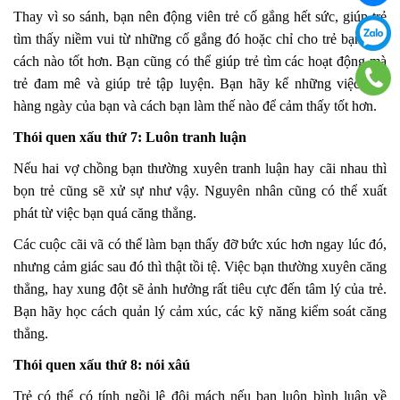
Thay vì so sánh, bạn nên động viên trẻ cố gắng hết sức, giúp trẻ
tìm thấy niềm vui từ những cố gắng đó hoặc chỉ cho trẻ bạn làm
cách nào tốt hơn. Bạn cũng có thể giúp trẻ tìm các hoạt động mà
trẻ đam mê và giúp trẻ tập luyện. Bạn hãy kể những việc làm
hàng ngày của bạn và cách bạn làm thế nào để cảm thấy tốt hơn.
Thói quen xấu thứ 7: Luôn tranh luận
Nếu hai vợ chồng bạn thường xuyên tranh luận hay cãi nhau thì
bọn trẻ cũng sẽ xử sự như vậy. Nguyên nhân cũng có thể xuất
phát từ việc bạn quá căng thẳng.
Các cuộc cãi vã có thể làm bạn thấy đỡ bức xúc hơn ngay lúc đó,
nhưng cảm giác sau đó thì thật tồi tệ. Việc bạn thường xuyên căng
thẳng, hay xung đột sẽ ảnh hưởng rất tiêu cực đến tâm lý của trẻ.
Bạn hãy học cách quản lý cảm xúc, các kỹ năng kiểm soát căng
thẳng.
Thói quen xấu thứ 8: nói xâú
Trẻ có thể có tính ngồi lê đôi mách nếu bạn luôn bình luận về