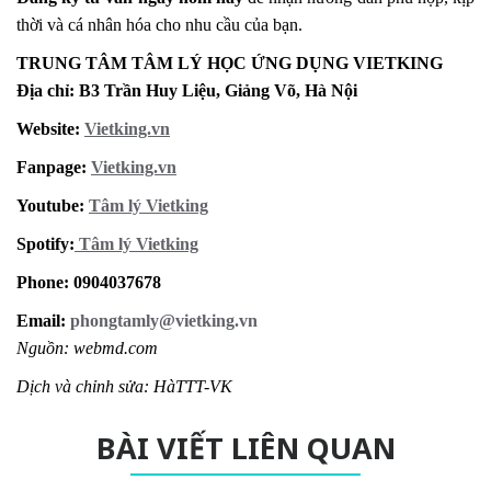
thời và cá nhân hóa cho nhu cầu của bạn.
TRUNG TÂM TÂM LÝ HỌC ỨNG DỤNG VIETKING
Địa chỉ: B3 Trần Huy Liệu, Giảng Võ, Hà Nội
Website:
Vietking.vn
Fanpage:
Vietking.vn
Youtube:
Tâm lý Vietking
Spotify:
Tâm lý Vietking
Phone: 0904037678
Email:
phongtamly@vietking.vn
Nguồn: webmd.com
Dịch và chỉnh sửa: HàTTT-VK
BÀI VIẾT LIÊN QUAN