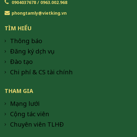
0904037678 / 0963.002.968
phongtamly@vietking.vn
TÌM HIỂU
Thông báo
Đăng ký dịch vụ
Đào tạo
Chi phí & CS tài chính
THAM GIA
Mạng lưới
Cộng tác viên
Chuyên viên TLHĐ