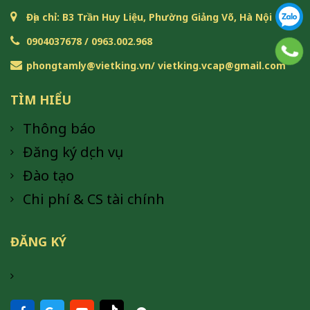
Địa chỉ: B3 Trần Huy Liệu, Phường Giảng Võ, Hà Nội
0904037678 / 0963.002.968
phongtamly@vietking.vn/ vietking.vcap@gmail.com
TÌM HIỂU
Thông báo
Đăng ký dịch vụ
Đào tạo
Chi phí & CS tài chính
ĐĂNG KÝ