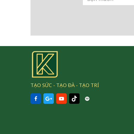
TẠO SỨC - TẠO ĐÀ - TẠO TRÍ