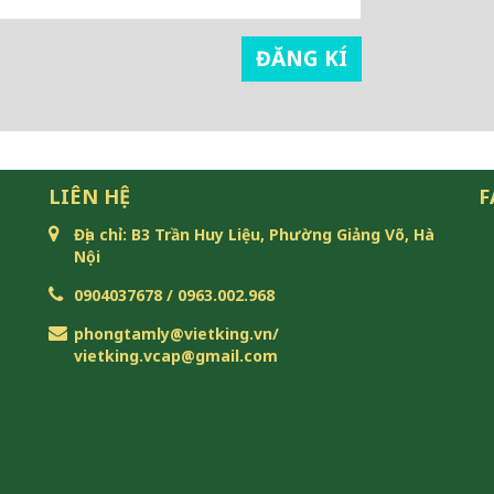
ĐĂNG KÍ
LIÊN HỆ
F
Địa chỉ: B3 Trần Huy Liệu, Phường Giảng Võ, Hà
Nội
0904037678 / 0963.002.968
phongtamly@vietking.vn/
vietking.vcap@gmail.com